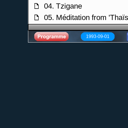
04. Tzigane
f
05. Méditation from 'Thaïs
f
06. Fantaisie de 'Carmen'
f
1993-09-01
07. Fantaisie de 'Carmen'
f
08. Fantaisie de 'Carmen',
f
09. Fantaisie de 'Carmen'
f
10. Fantaisie de 'Carmen'
f
11. Berceuse in D major, 
f