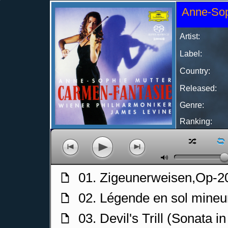
Anne-Sop
Artist:
Label:
Country:
Released:
Genre:
Ranking:
z
l
p
o
n
M
01. Zigeunerweisen,Op-2
f
02. Légende en sol mineu
f
03. Devil's Trill (Sonata i
f