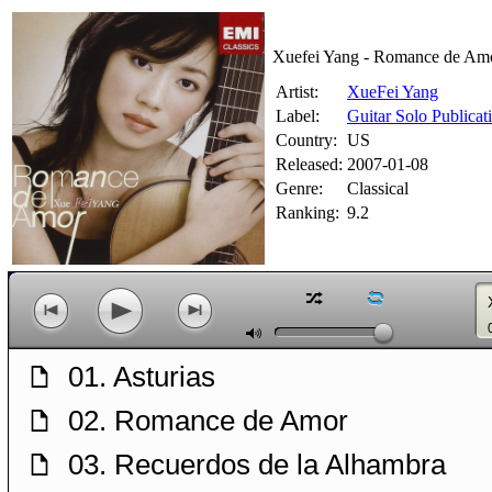
Xuefei Yang - Romance de Am
Artist:
XueFei Yang
Label:
Guitar Solo Publicat
Country:
US
Released:
2007-01-08
Genre:
Classical
Ranking:
9.2
z
l
p
o
n
M
01. Asturias
f
02. Romance de Amor
f
03. Recuerdos de la Alhambra
f