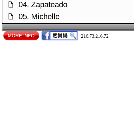
04. Zapateado
f
05. Michelle
f
06. Cavatina
f
216.73.216.72
07. Schindler's List
f
08. El Colibri
f
09. El Condor Pasa
f
10. Seis por Derecho
f
11. Un Sueño en la Floresta
f
12. Etude No. 7
f
13. La Cumparsita
f
14. I Believe
f