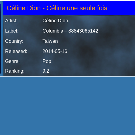
Céline Dion - Céline une seule fois
Artist:
Céline Dion
Label:
Columbia
‎– 88843065142
Country:
Taiwan
Released:
2014-05-16
Genre:
Pop
Ranking:
9.2