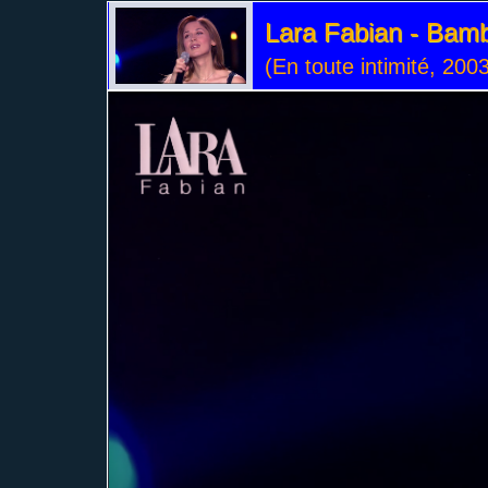
Lara Fabian - Bam
(En toute intimité, 200