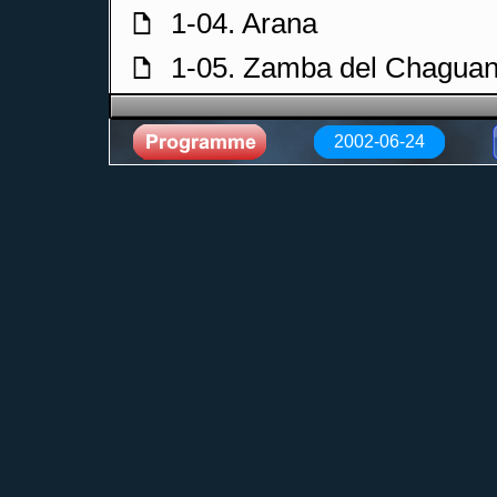
1-04. Arana
f
1-05. Zamba del Chagua
f
1-06. Juancito Caminador
f
2002-06-24
1-07. Serenata para la Ti
f
1-08. Allá Lejos y Hace 
f
1-09. Poema Nº 15
f
1-10. Botecitos de Papel
f
1-11. Pescadores de mi R
f
1-12. El Cosechero
f
2-01. Ñangapiri
f
2-02. Ay Soledad
f