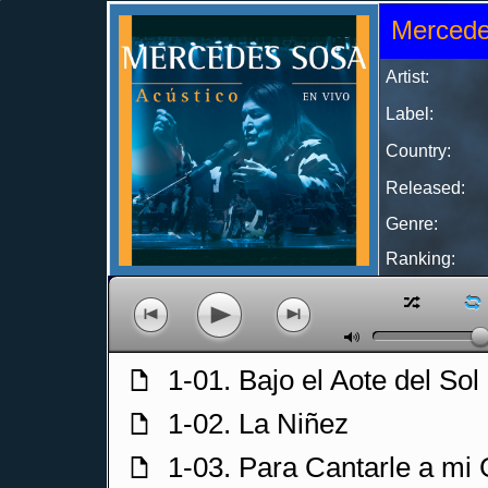
Mercede
Artist:
Label:
Country:
Released:
Genre:
Ranking:
z
l
p
o
n
M
1-01. Bajo el Aote del Sol
f
1-02. La Niñez
f
1-03. Para Cantarle a mi
f